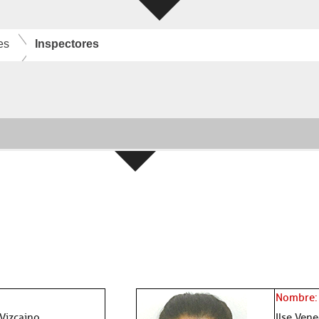
es
Inspectores
Nombre:
 Vizcaino
Ilse Ven