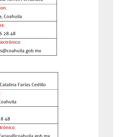
ion:
, Coahuila
na:
6 28 48
lectrónico:
res@coahuila.gob.mx
atalina Farías Cedillo
:
Coahuila
28 48
trónico:
farias@coahuila.gob.mx