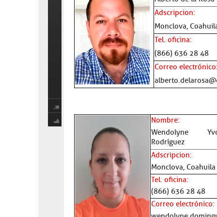
Adscripcion:
Monclova, Coahuil
Tel. oficina:
(866) 636 28 48
Correo electrónico
alberto.delarosa@
Nombre
:
Wendolyne Yv
Rodríguez
Adscripcion:
Monclova, Coahuila
Tel. oficina:
(866) 636 28 48
Correo electrónico:
wendolyne.doming