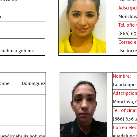
Adscripc
a
Monclova
Tel. ofici
(866) 63
:
Correo e
coahuila.gob.mx
ilse.tor
Nombre:
onne Dominguez
Guadalupe C
Adscripcion
Monclova, 
Tel. oficina:
(866) 636 
Correo elec
guadalupe.
uez@coahuila.gob.mx